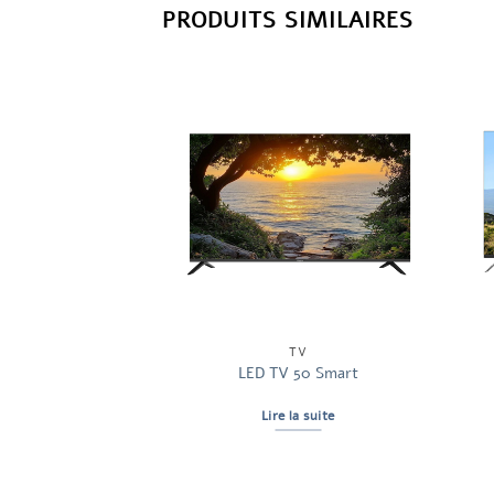
PRODUITS SIMILAIRES
TV
TV
 TV 40
LED TV 50 Smart
la suite
Lire la suite