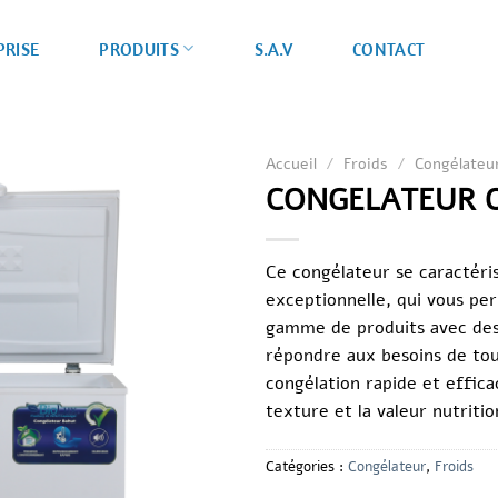
PRISE
S.A.V
CONTACT
PRODUITS
Accueil
/
Froids
/
Congélateu
CONGELATEUR C
Ce congélateur se caractéri
exceptionnelle, qui vous pe
gamme de produits avec des
répondre aux besoins de tout
congélation rapide et effica
texture et la valeur nutritio
Catégories :
Congélateur
,
Froids