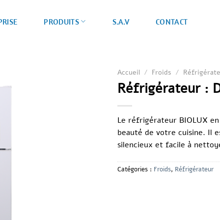
PRISE
S.A.V
CONTACT
PRODUITS
Accueil
/
Froids
/
Réfrigérat
Réfrigérateur : 
Le réfrigérateur BIOLUX en t
beauté de votre cuisine. Il
silencieux et facile à netto
Catégories :
Froids
,
Réfrigérateur