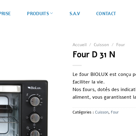
PRISE
S.A.V
CONTACT
PRODUITS
Accueil
/
Cuisson
/
Four
Four D 31 N
Le four
BIOLUX
est conçu p
faciliter la vie.
Nos fours, dotés des indica
aliment, vous garantissent la
Catégories :
Cuisson
,
Four