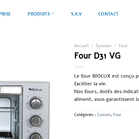
PRISE
S.A.V
CONTACT
PRODUITS
Accueil
/
Cuisson
/
Four
Four D31 VG
Le four
BIOLUX
est conçu p
faciliter la vie.
Nos fours, dotés des indica
aliment, vous garantissent la
Catégories :
Cuisson
,
Four